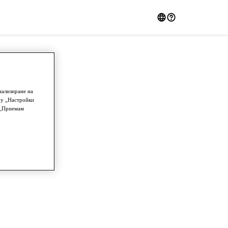
нализиране на
ху „Настройки
у „Приемам