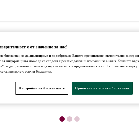
верителност е от значение за нас!
ме бисквитки, за да анализираме и подобряваме Вашето преживяване, включително за персо
т от информацията може да се споделя с рекламодатели и компании за анализ. Кликнете вър
те“, за да прочетете повече и да персонализирате предпочитанията си. Като кликнете върх
 се съгласявате с всички бисквитки.
Настройки на бисквитките
Приемане на всички бисквитки
●
●
●