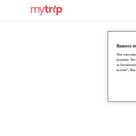
Вашата по
Ние използва
реклами. Час
за бисквитки
всички“, Вие