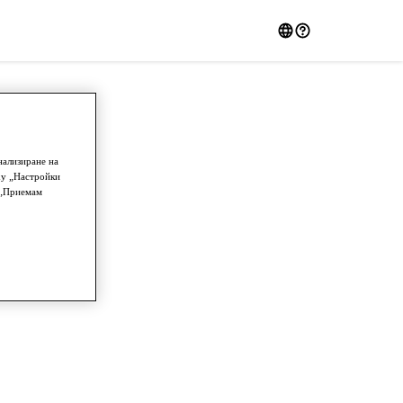
нализиране на
ху „Настройки
у „Приемам