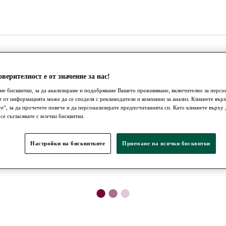
верителност е от значение за нас!
ме бисквитки, за да анализираме и подобряваме Вашето преживяване, включително за персо
т от информацията може да се споделя с рекламодатели и компании за анализ. Кликнете вър
те“, за да прочетете повече и да персонализирате предпочитанията си. Като кликнете върх
 се съгласявате с всички бисквитки.
Настройки на бисквитките
Приемане на всички бисквитки
●
●
●