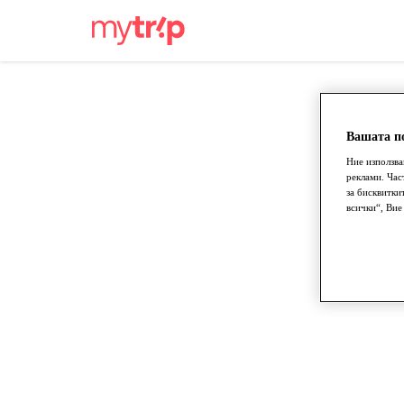
Вашата по
Ние използва
реклами. Час
за бисквитки
всички“, Вие