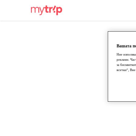
Вашата по
Ние използва
реклами. Час
за бисквитки
всички“, Вие