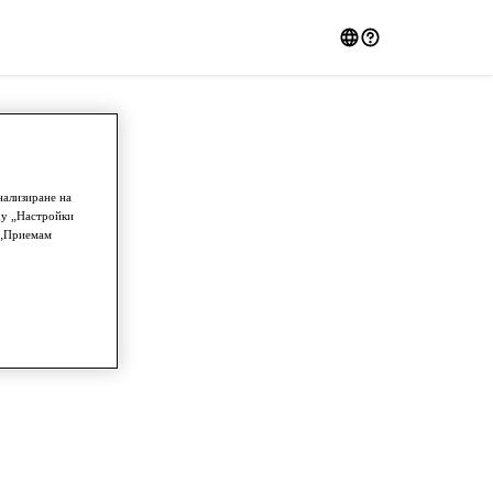
нализиране на
ху „Настройки
у „Приемам