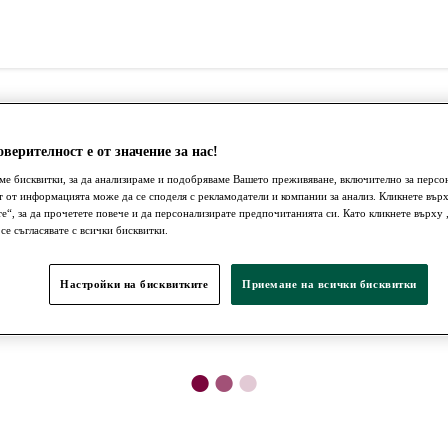
верителност е от значение за нас!
ме бисквитки, за да анализираме и подобряваме Вашето преживяване, включително за персо
т от информацията може да се споделя с рекламодатели и компании за анализ. Кликнете вър
те“, за да прочетете повече и да персонализирате предпочитанията си. Като кликнете върх
 се съгласявате с всички бисквитки.
Настройки на бисквитките
Приемане на всички бисквитки
●
●
●